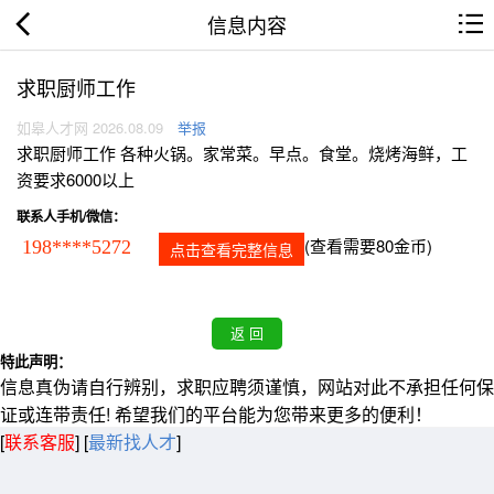
信息内容
求职厨师工作
如皋人才网 2026.08.09
举报
求职厨师工作 各种火锅。家常菜。早点。食堂。烧烤海鲜，工
资要求6000以上
联系人手机/微信：
(查看需要80金币)
198****5272
点击查看完整信息
特此声明：
信息真伪请自行辨别，求职应聘须谨慎，网站对此不承担任何保
证或连带责任! 希望我们的平台能为您带来更多的便利！
[
联系客服
]
[
最新找人才
]